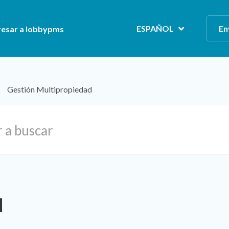
ESPAÑOL
En
resar a lobbypms
Gestión Multipropiedad
d