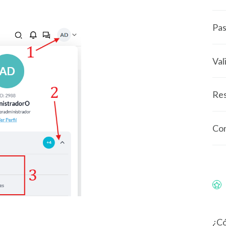
Pas
Val
Res
Con
¿Có