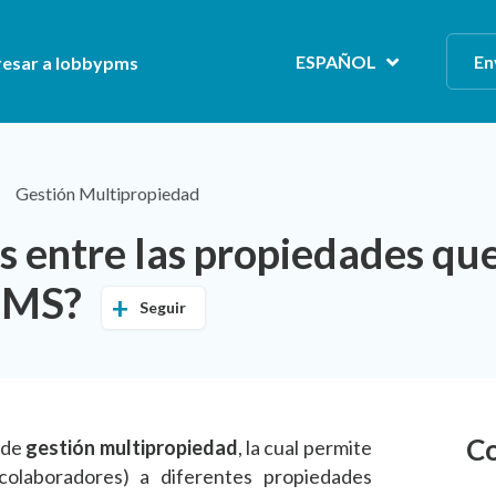
ESPAÑOL
En
resar a lobbypms
Gestión Multipropiedad
s entre las propiedades qu
yPMS?
Seguir
Co
 de
gestión multipropiedad
, la cual permite
 colaboradores) a diferentes propiedades