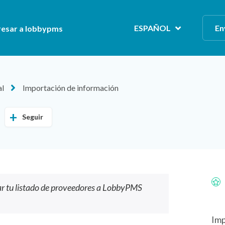
ESPAÑOL
En
resar a lobbypms
al
Importación de información
Seguir
tar tu listado de proveedores a LobbyPMS
Imp