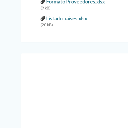
Formato Proveedores.xlsx
(9 kB)
Listado paises.xlsx
(20 kB)