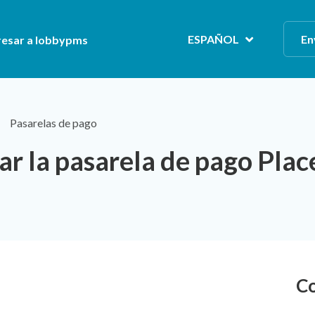
ESPAÑOL
En
resar a lobbypms
Pasarelas de pago
r la pasarela de pago Plac
Co