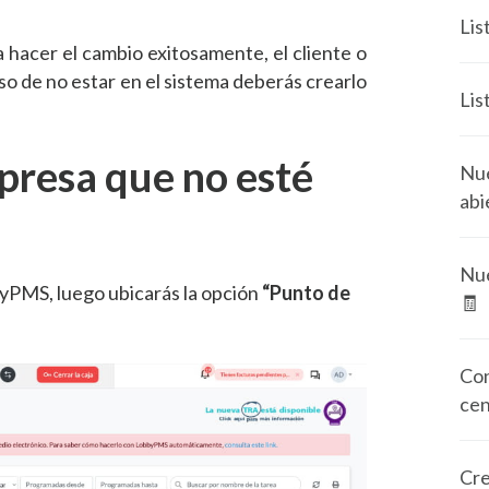
Lis
 hacer el cambio exitosamente, el cliente o
so de no estar en el sistema deberás crearlo
Lis
presa que no esté
Nue
abi
Nue
bbyPMS, luego ubicarás la opción
“Punto de
🧾
Con
cen
Cre