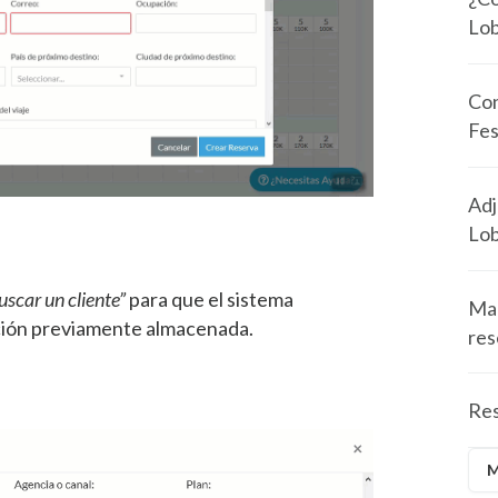
Lo
Con
Fes
Adj
Lo
uscar un cliente”
para que el sistema
Man
ación previamente almacenada.
res
Res
M