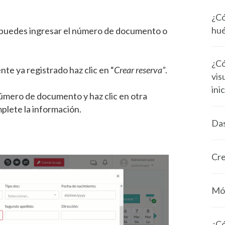
¿Có
hué
 puedes ingresar el número de documento o
¿Có
nte ya registrado haz clic en “
Crear reserva”
.
vis
ini
número de documento y haz clic en otra
mplete la información.
Das
Cre
Mód
¿Có