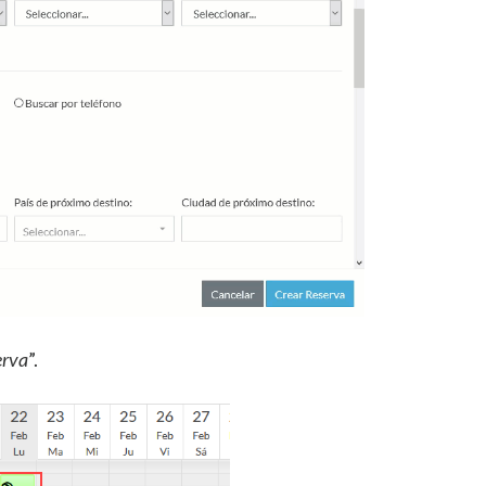
erva
”.