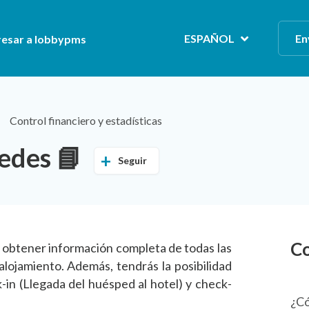
ESPAÑOL
En
resar a lobbypms
Control financiero y estadísticas
pedes 📘
Seguir
Co
s obtener información completa de todas las
lojamiento. Además, tendrás la posibilidad
k-in (Llegada del huésped al hotel) y check-
¿Có