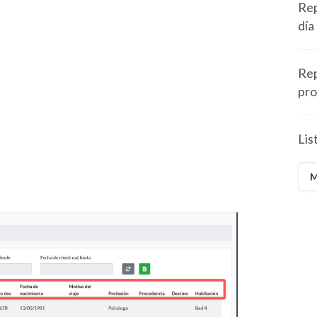
Rep
día
Rep
pr
Lis
M